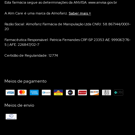
Esta farmácia segue as determinações da ANVISA: www.anvisa.gov.br
A Alm Care é uma marca da Almofariz.
Saber mais
Na Alm Care acreditamos que qualidade começa no processo.
Razão Social: Almofariz Farmácia de Manipulação Ltda CNPJ: 58.867.144/0001-
20
Por isso, cada suplemento é manipulado para você, de forma individualizada,
garantindo máxima precisão e rastreabilidade.
Farmacêutica Responsável: Patricia Fernandes CRF-SP 23353 AE: 999067/76-
Não trabalhamos com produtos prontos em estoque — cada fórmula é
5 | AFE: 226847/02-7
preparada exclusivamente para você, em conformidade com as normas da
Certidão de Regularidade: 12774
Anvisa e após avaliação Farmacêutica do seu pedido.
Meios de pagamento
Meios de envio