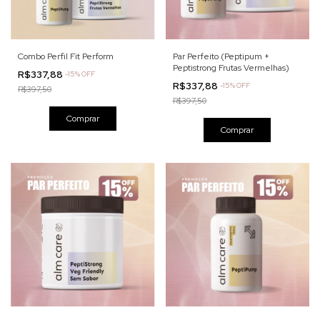
Combo Perfil Fit Perform
Par Perfeito (Peptipum +
Peptistrong Frutas Vermelhas)
R$337,88
-
15
% OFF
R$337,88
-
15
% OFF
R$397,50
R$397,50