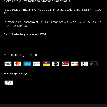
A Alm Care é uma marca da Almofariz.
Saber mais
Na Alm Care acreditamos que qualidade começa no processo.
Razão Social: Almofariz Farmácia de Manipulação Ltda CNPJ: 58.867.144/0001-
20
Por isso, cada suplemento é manipulado para você, de forma individualizada,
garantindo máxima precisão e rastreabilidade.
Farmacêutica Responsável: Patricia Fernandes CRF-SP 23353 AE: 999067/76-
Não trabalhamos com produtos prontos em estoque — cada fórmula é
5 | AFE: 226847/02-7
preparada exclusivamente para você, em conformidade com as normas da
Certidão de Regularidade: 12774
Anvisa e após avaliação Farmacêutica do seu pedido.
Meios de pagamento
Meios de envio