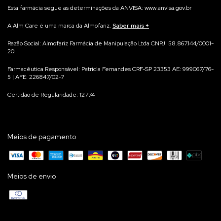
Esta farmácia segue as determinações da ANVISA: www.anvisa.gov.br
A Alm Care é uma marca da Almofariz.
Saber mais
Na Alm Care acreditamos que qualidade começa no processo.
Razão Social: Almofariz Farmácia de Manipulação Ltda CNPJ: 58.867.144/0001-
20
Por isso, cada suplemento é manipulado para você, de forma individualizada,
garantindo máxima precisão e rastreabilidade.
Farmacêutica Responsável: Patricia Fernandes CRF-SP 23353 AE: 999067/76-
Não trabalhamos com produtos prontos em estoque — cada fórmula é
5 | AFE: 226847/02-7
preparada exclusivamente para você, em conformidade com as normas da
Certidão de Regularidade: 12774
Anvisa e após avaliação Farmacêutica do seu pedido.
Meios de pagamento
Meios de envio