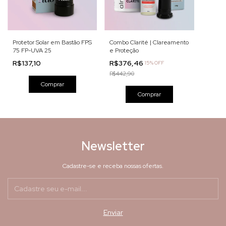
Protetor Solar em Bastão FPS
Combo Clarité | Clareamento
75 FP-UVA 25
e Proteção
R$137,10
R$376,46
15% OFF
R$442,90
Comprar
Comprar
Newsletter
Cadastre-se e receba nossas ofertas.