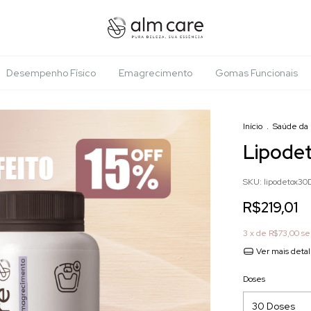
Desempenho Físico
Emagrecimento
Gomas Funcionais
Início
.
Saúde da
Lipode
SKU:
lipodetox30
R$219,01
3
x de
R$73,00
se
Ver mais deta
Doses