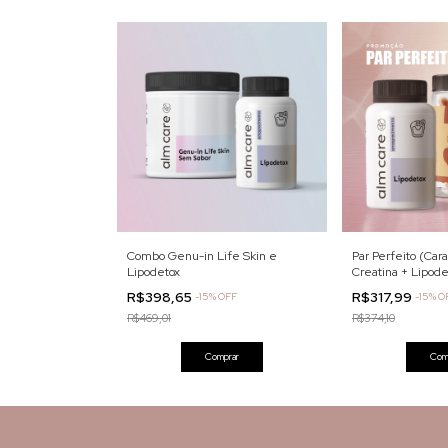
Combo Genu-in Life Skin e
Par Perfeito (Ca
Lipodetox
Creatina + Lipode
R$398,65
R$317,99
-
15
% OFF
-
15
% O
R$469,01
R$374,10
Comprar