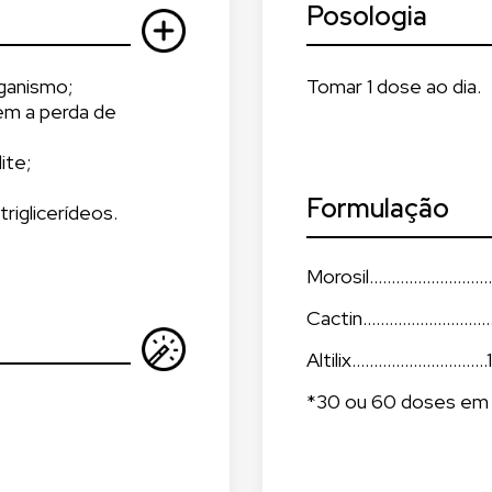
Posologia
rganismo;
Tomar 1 dose ao dia.
sem a perda de
ite;
Formulação
triglicerídeos.
Morosil......................
Cactin.......................
Altilix..........................
*30 ou 60 doses em 