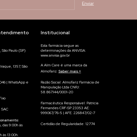
atendimento
Institucional
Esta farmácia segue as
, São Paulo (SP)
determinações da ANVISA:
www.anvisa.gov.br
A Alm Care é uma marca da
Iraque, 1357, São
Almofariz.
Saber mais
Na Alm Care acreditamos que
Razão Social: Almofariz Farmácia de
046 | WhatsApp e
qualidade começa no processo.
Manipulação Ltda CNPJ:
58.867.144/0001-20
Por isso, cada suplemento é
Fixo
manipulado para você, de forma
Farmacêutica Responsável: Patricia
individualizada, garantindo máxima
Fernandes CRF-SP 23353 AE:
| SAC
precisão e rastreabilidade.
999067/76-5 | AFE: 226847/02-7
ionamento:
Não trabalhamos com produtos
Certidão de Regularidade: 12774
a
, das 9:00h às
prontos em estoque — cada fórmula
é preparada exclusivamente para
h às 13:00h.