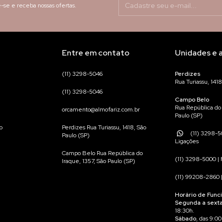
-se e receba nossas ofertas.
Entre em contato
Unidades e 
(11) 3298-5046
Perdizes
Rua Turiassu, 1418
(11) 3298-5046
Campo Belo
Rua República do 
orcamento@almofariz.com.br
Paulo (SP)
o
Perdizes Rua Turiassu, 1418, São
(11) 3298-5
Paulo (SP)
Ligações
Campo Belo Rua República do
(11) 3298-5000 | 
Iraque, 1357, São Paulo (SP)
(11) 99208-2860 
Horário de Func
Segunda a sext
18:30h.
Sábado
, das 9:00