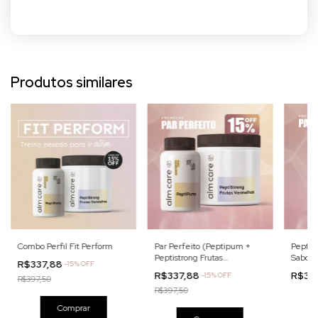
Produtos similares
Combo Perfil Fit Perform
Par Perfeito (Peptipum +
PeptiS
Peptistrong Frutas
Sabor 
R$337,88
-
15
% OFF
Vermelhas)
R$337,88
R$33
-
15
% OFF
R$397,50
R$397,50