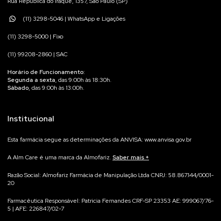
Rua República do Iraque, 1357, São Paulo (SP)
(11) 3298-5046 | WhatsApp e Ligações
(11) 3298-5000 | Fixo
(11) 99208-2860 | SAC
Horário de Funcionamento:
Segunda a sexta
, das 9:00h às 18:30h.
Sábado
, das 9:00h às 13:00h.
Institucional
Esta farmácia segue as determinações da ANVISA: www.anvisa.gov.br
A Alm Care é uma marca da Almofariz.
Saber mais
Na Alm Care acreditamos que qualidade começa no processo.
Razão Social: Almofariz Farmácia de Manipulação Ltda CNPJ: 58.867.144/0001-
20
Por isso, cada suplemento é manipulado para você, de forma individualizada,
garantindo máxima precisão e rastreabilidade.
Farmacêutica Responsável: Patricia Fernandes CRF-SP 23353 AE: 999067/76-
Não trabalhamos com produtos prontos em estoque — cada fórmula é
5 | AFE: 226847/02-7
preparada exclusivamente para você, em conformidade com as normas da