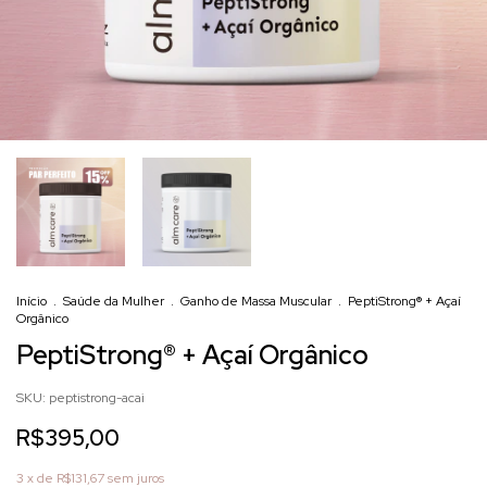
Início
.
Saúde da Mulher
.
Ganho de Massa Muscular
.
PeptiStrong®️ + Açaí
Orgânico
PeptiStrong®️ + Açaí Orgânico
SKU:
peptistrong-acai
R$395,00
3
x de
R$131,67
sem juros