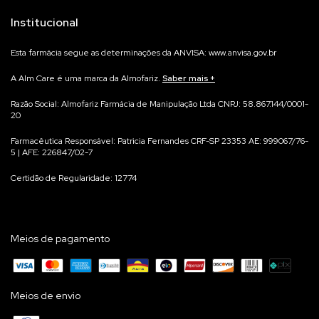
Institucional
Esta farmácia segue as determinações da ANVISA: www.anvisa.gov.br
A Alm Care é uma marca da Almofariz.
Saber mais
Na Alm Care acreditamos que qualidade começa no processo.
Razão Social: Almofariz Farmácia de Manipulação Ltda CNPJ: 58.867.144/0001-
20
Por isso, cada suplemento é manipulado para você, de forma individualizada,
garantindo máxima precisão e rastreabilidade.
Farmacêutica Responsável: Patricia Fernandes CRF-SP 23353 AE: 999067/76-
Não trabalhamos com produtos prontos em estoque — cada fórmula é
5 | AFE: 226847/02-7
preparada exclusivamente para você, em conformidade com as normas da
Certidão de Regularidade: 12774
Anvisa e após avaliação Farmacêutica do seu pedido.
Meios de pagamento
Meios de envio