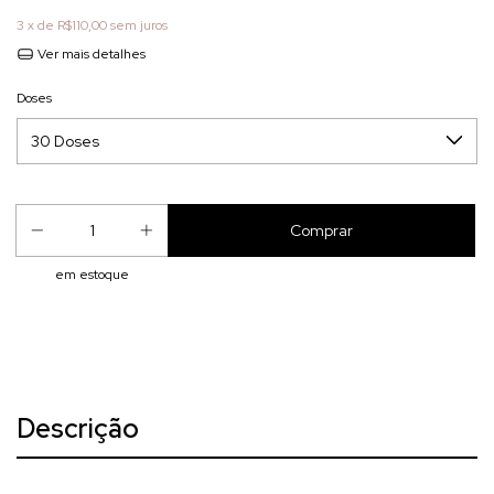
3
x de
R$110,00
sem juros
Ver mais detalhes
Doses
em estoque
Descrição