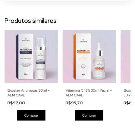
Produtos similares
Booster Antirrugas 30ml -
Vitamina C 15% 30ml Facial -
Booste
ALM CARE
ALM CARE
30ml 
R$97,00
R$95,70
R$87