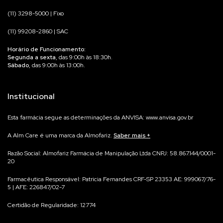
(11) 3298-5000 | Fixo
(11) 99208-2860 | SAC
Horário de Funcionamento:
Segunda a sexta
, das 9:00h às 18:30h.
Sábado
, das 9:00h às 13:00h.
Institucional
Esta farmácia segue as determinações da ANVISA: www.anvisa.gov.br
A Alm Care é uma marca da Almofariz.
Saber mais
Na Alm Care acreditamos que qualidade começa no processo.
Razão Social: Almofariz Farmácia de Manipulação Ltda CNPJ: 58.867.144/0001-
20
Por isso, cada suplemento é manipulado para você, de forma individualizada,
garantindo máxima precisão e rastreabilidade.
Farmacêutica Responsável: Patricia Fernandes CRF-SP 23353 AE: 999067/76-
Não trabalhamos com produtos prontos em estoque — cada fórmula é
5 | AFE: 226847/02-7
preparada exclusivamente para você, em conformidade com as normas da
Certidão de Regularidade: 12774
Anvisa e após avaliação Farmacêutica do seu pedido.