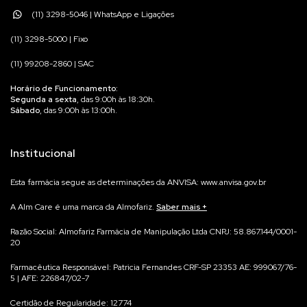
(11) 3298-5046 | WhatsApp e Ligações
(11) 3298-5000 | Fixo
(11) 99208-2860 | SAC
Horário de Funcionamento:
Segunda a sexta
, das 9:00h às 18:30h.
Sábado
, das 9:00h às 13:00h.
Institucional
Esta farmácia segue as determinações da ANVISA: www.anvisa.gov.br
A Alm Care é uma marca da Almofariz.
Saber mais
Na Alm Care acreditamos que qualidade começa no processo.
Razão Social: Almofariz Farmácia de Manipulação Ltda CNPJ: 58.867.144/0001-
20
Por isso, cada suplemento é manipulado para você, de forma individualizada,
garantindo máxima precisão e rastreabilidade.
Farmacêutica Responsável: Patricia Fernandes CRF-SP 23353 AE: 999067/76-
Não trabalhamos com produtos prontos em estoque — cada fórmula é
5 | AFE: 226847/02-7
preparada exclusivamente para você, em conformidade com as normas da
Certidão de Regularidade: 12774
Anvisa e após avaliação Farmacêutica do seu pedido.