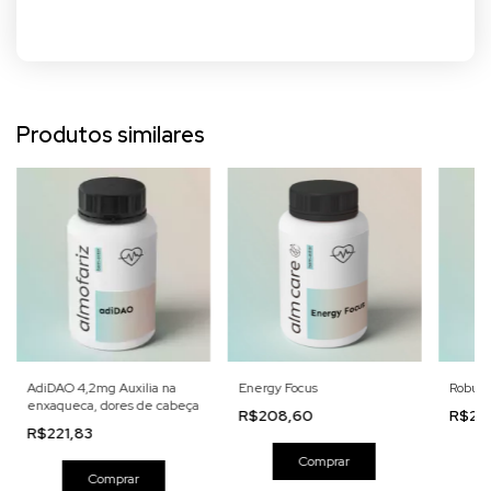
Produtos similares
AdiDAO 4,2mg Auxilia na
Energy Focus
Robuvi
enxaqueca, dores de cabeça
R$208,60
R$21
R$221,83
Comprar
Comprar